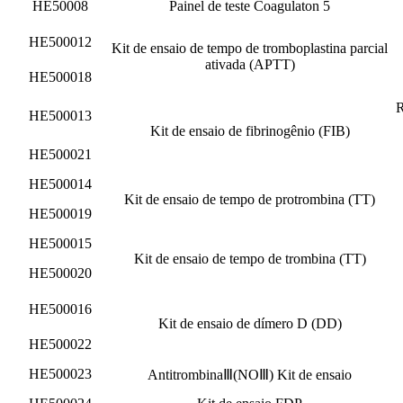
HE50008
Painel de teste Coagulaton 5
HE500012
Kit de ensaio de tempo de tromboplastina parcial
ativada (APTT)
HE500018
R
HE500013
Kit de ensaio de fibrinogênio (FIB)
HE500021
HE500014
Kit de ensaio de tempo de protrombina (TT)
HE500019
HE500015
Kit de ensaio de tempo de trombina (TT)
HE500020
HE500016
Kit de ensaio de dímero D (DD)
HE500022
HE500023
Antitrombina
Ⅲ
(NO
Ⅲ
) Kit de ensaio