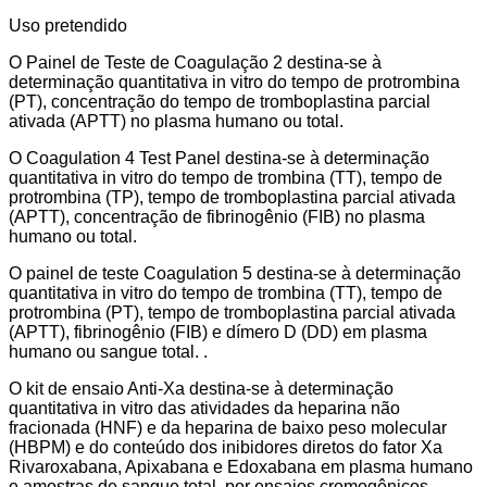
Uso pretendido
O Painel de Teste de Coagulação 2 destina-se à
determinação quantitativa in vitro do tempo de protrombina
(PT), concentração do tempo de tromboplastina parcial
ativada (APTT) no plasma humano ou total.
O Coagulation 4 Test Panel destina-se à determinação
quantitativa in vitro do tempo de trombina (TT), tempo de
protrombina (TP), tempo de tromboplastina parcial ativada
(APTT), concentração de fibrinogênio (FIB) no plasma
humano ou total.
O painel de teste Coagulation 5 destina-se à determinação
quantitativa in vitro do tempo de trombina (TT), tempo de
protrombina (PT), tempo de tromboplastina parcial ativada
(APTT), fibrinogênio (FIB) e dímero D (DD) em plasma
humano ou sangue total. .
O kit de ensaio Anti-Xa destina-se à determinação
quantitativa in vitro das atividades da heparina não
fracionada (HNF) e da heparina de baixo peso molecular
(HBPM) e do conteúdo dos inibidores diretos do fator Xa
Rivaroxabana, Apixabana e Edoxabana em plasma humano
e amostras de sangue total. por ensaios cromogênicos.