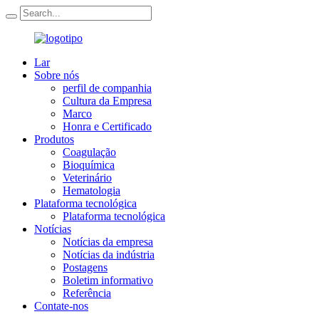
Lar
Sobre nós
perfil de companhia
Cultura da Empresa
Marco
Honra e Certificado
Produtos
Coagulação
Bioquímica
Veterinário
Hematologia
Plataforma tecnológica
Plataforma tecnológica
Notícias
Notícias da empresa
Notícias da indústria
Postagens
Boletim informativo
Referência
Contate-nos