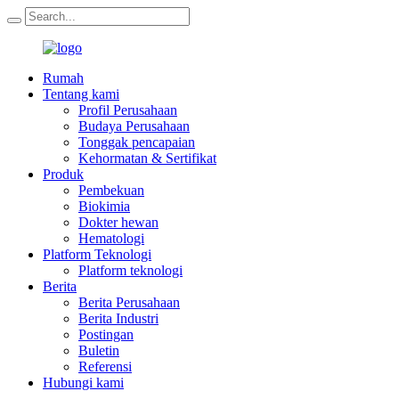
Rumah
Tentang kami
Profil Perusahaan
Budaya Perusahaan
Tonggak pencapaian
Kehormatan & Sertifikat
Produk
Pembekuan
Biokimia
Dokter hewan
Hematologi
Platform Teknologi
Platform teknologi
Berita
Berita Perusahaan
Berita Industri
Postingan
Buletin
Referensi
Hubungi kami