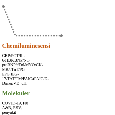
Chemiluminesensi
CRP/PCT/IL-
6/HBP/BNP/NT-
proBNP/cTnl/MYO/CK-
MB/cTnT/PG
I/PG II/G-
17/TAT/TM/PAIC/tPAIC/D-
Dimer/VD, dll.
Molekuler
COVID-19, Flu
A&B, RSV,
penyakit