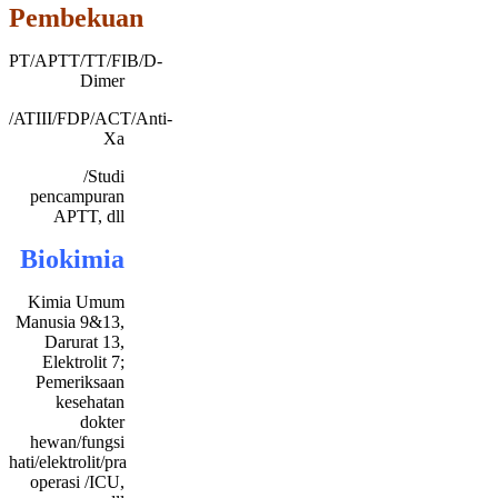
Pembekuan
PT/APTT/TT/FIB/D-
Dimer
/ATIII/FDP/ACT/Anti-
Xa
/Studi
pencampuran
APTT, dll
Biokimia
Kimia Umum
Manusia 9&13,
Darurat 13,
Elektrolit 7;
Pemeriksaan
kesehatan
dokter
hewan/fungsi
hati/elektrolit/pra
operasi /ICU,