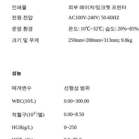
인쇄물
외부 레이저/잉크젯 프린터
전원 전압
AC100V-240V; 50-60HZ
운영 환경
온도: 10℃~32℃; 습도: 20%~85%;
크기 및 무게
259mm×288mm×313mm; 9.8kg
성능
매개변수
선형성 범위
WBC(10/L)
0.00~300.00
1²
0.00~8.50
적혈구(10
/엘)
HGB(g/L)
0~250