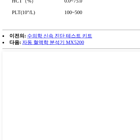
HCT（%）
0.0~75.0
PLT(10°/L)
100~500
이전의:
수의학 신속 진단 테스트 키트
다음:
자동 혈액학 분석기 MX5200