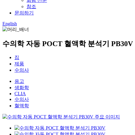
회람 신문
참조
문의하기
English
수의학 자동 POCT 혈액학 분석기 PB30V
집
제품
수의사
응고
생화학
CLIA
수의사
혈액학