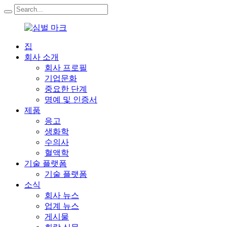
집
회사 소개
회사 프로필
기업문화
중요한 단계
명예 및 인증서
제품
응고
생화학
수의사
혈액학
기술 플랫폼
기술 플랫폼
소식
회사 뉴스
업계 뉴스
게시물