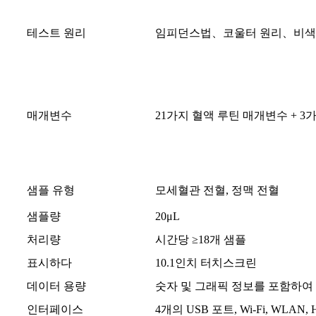
테스트 원리
임피던스법、코울터 원리、비
매개변수
21가지 혈액 루틴 매개변수 + 3
샘플 유형
모세혈관 전혈, 정맥 전혈
샘플량
20μL
처리량
시간당 ≥18개 샘플
표시하다
10.1인치 터치스크린
데이터 용량
숫자 및 그래픽 정보를 포함하여 최
인터페이스
4개의 USB 포트, Wi-Fi, WLAN,