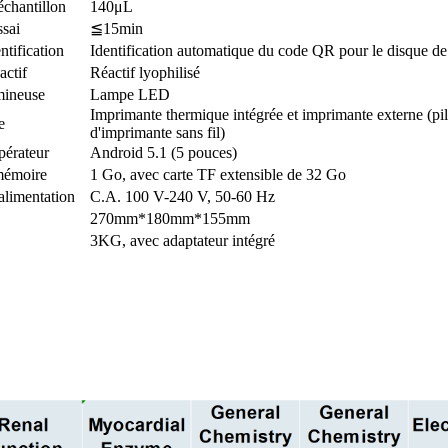
chantillon
140μL
sai
≦15min
ntification
Identification automatique du code QR pour le disque de 
actif
Réactif lyophilisé
mineuse
Lampe LED
Imprimante thermique intégrée et imprimante externe (pil
e
d'imprimante sans fil)
pérateur
Android 5.1 (5 pouces)
mémoire
1 Go, avec carte TF extensible de 32 Go
alimentation
C.A. 100 V-240 V, 50-60 Hz
270mm*180mm*155mm
3KG, avec adaptateur intégré